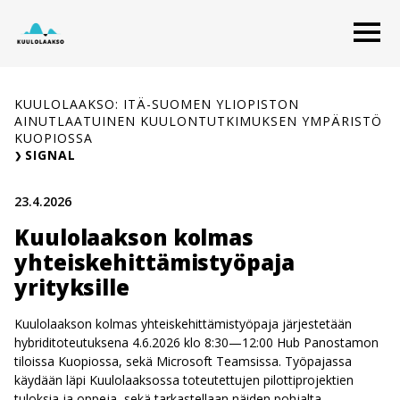
Siirry
O
sisältöön
KUULOLAAKSO: ITÄ-SUOMEN YLIOPISTON
AINUTLAATUINEN KUULONTUTKIMUKSEN YMPÄRISTÖ
KUOPIOSSA
SIGNAL
23.4.2026
Kuulolaakson kolmas
yhteiskehittämistyöpaja
yrityksille
Kuulolaakson kolmas yhteiskehittämistyöpaja järjestetään
hybriditoteutuksena 4.6.2026 klo 8:30—12:00 Hub Panostamon
tiloissa Kuopiossa, sekä Microsoft Teamsissa. Työpajassa
käydään läpi Kuulolaaksossa toteutettujen pilottiprojektien
tuloksia ja oppeja, sekä tarkastellaan näiden pohjalta