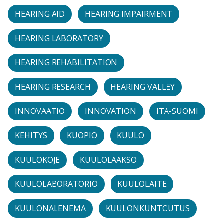
HEARING AID
HEARING IMPAIRMENT
HEARING LABORATORY
HEARING REHABILITATION
HEARING RESEARCH
HEARING VALLEY
INNOVAATIO
INNOVATION
ITÄ-SUOMI
KEHITYS
KUOPIO
KUULO
KUULOKOJE
KUULOLAAKSO
KUULOLABORATORIO
KUULOLAITE
KUULONALENEMA
KUULONKUNTOUTUS