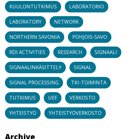
KUULONTUTKIMUS
LABORATORIO
LABORATORY
NETWORK
NORTHERN SAVONIA
POHJOIS-SAVO
RDI ACTIVITIES
RESEARCH
SIGNAALI
SIGNAALINKÄSITTELY
SIGNAL
SIGNAL PROCESSING
TKI-TOIMINTA
TUTKIMUS
UEF
VERKOSTO
YHTEISTYÖ
YHTEISTYÖVERKOSTO
Archive