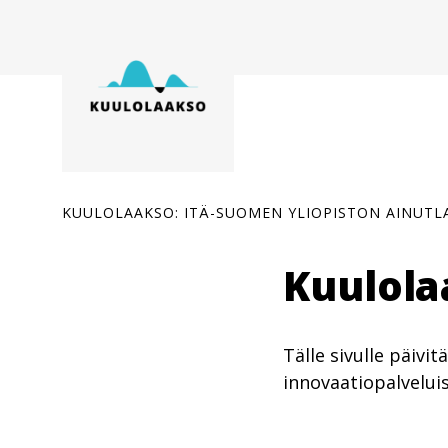
Siirry
sisältöön
KUULOLAAKSO: ITÄ-SUOMEN YLIOPISTON AINUT
Kuulola
Tälle sivulle päivi
innovaatiopalvelui