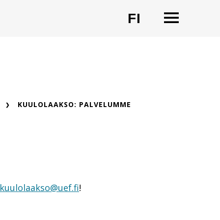
OPEN
FI
CHANGE LA
KUULOLAAKSO: PALVELUMME
kuulolaakso@uef.fi
!