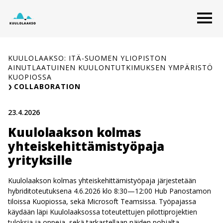
Siirry
O
sisältöön
KUULOLAAKSO: ITÄ-SUOMEN YLIOPISTON
AINUTLAATUINEN KUULONTUTKIMUKSEN YMPÄRISTÖ
KUOPIOSSA
COLLABORATION
23.4.2026
Kuulolaakson kolmas
yhteiskehittämistyöpaja
yrityksille
Kuulolaakson kolmas yhteiskehittämistyöpaja järjestetään
hybriditoteutuksena 4.6.2026 klo 8:30—12:00 Hub Panostamon
tiloissa Kuopiossa, sekä Microsoft Teamsissa. Työpajassa
käydään läpi Kuulolaaksossa toteutettujen pilottiprojektien
tuloksia ja oppeja, sekä tarkastellaan näiden pohjalta