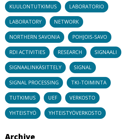
KUULONTUTKIMUS
LABORATORIO
LABORATORY
NETWORK
NORTHERN SAVONIA
POHJOIS-SAVO
RDI ACTIVITIES
RESEARCH
SIGNAALI
SIGNAALINKÄSITTELY
SIGNAL
SIGNAL PROCESSING
TKI-TOIMINTA
TUTKIMUS
UEF
VERKOSTO
YHTEISTYÖ
YHTEISTYÖVERKOSTO
Archive