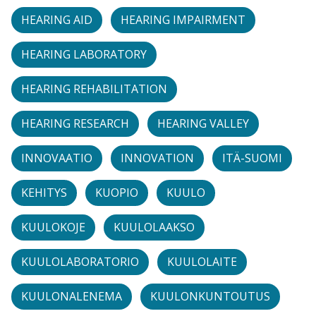
HEARING AID
HEARING IMPAIRMENT
HEARING LABORATORY
HEARING REHABILITATION
HEARING RESEARCH
HEARING VALLEY
INNOVAATIO
INNOVATION
ITÄ-SUOMI
KEHITYS
KUOPIO
KUULO
KUULOKOJE
KUULOLAAKSO
KUULOLABORATORIO
KUULOLAITE
KUULONALENEMA
KUULONKUNTOUTUS