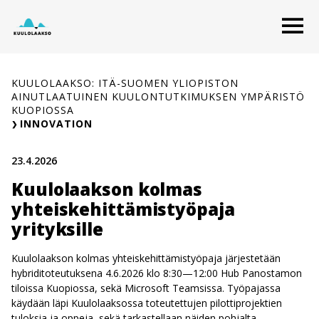
Siirry
O
sisältöön
KUULOLAAKSO: ITÄ-SUOMEN YLIOPISTON
AINUTLAATUINEN KUULONTUTKIMUKSEN YMPÄRISTÖ
KUOPIOSSA
INNOVATION
23.4.2026
Kuulolaakson kolmas
yhteiskehittämistyöpaja
yrityksille
Kuulolaakson kolmas yhteiskehittämistyöpaja järjestetään
hybriditoteutuksena 4.6.2026 klo 8:30—12:00 Hub Panostamon
tiloissa Kuopiossa, sekä Microsoft Teamsissa. Työpajassa
käydään läpi Kuulolaaksossa toteutettujen pilottiprojektien
tuloksia ja oppeja, sekä tarkastellaan näiden pohjalta