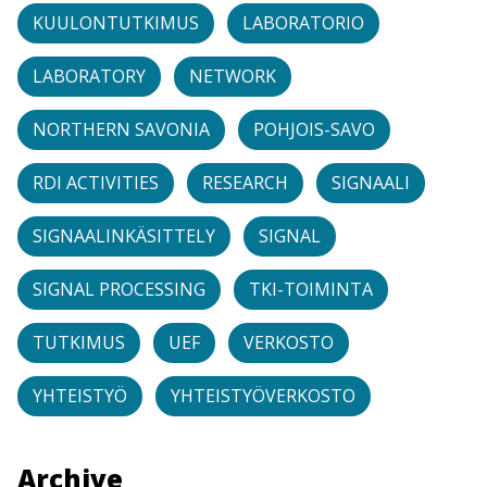
KUULONTUTKIMUS
LABORATORIO
LABORATORY
NETWORK
NORTHERN SAVONIA
POHJOIS-SAVO
RDI ACTIVITIES
RESEARCH
SIGNAALI
SIGNAALINKÄSITTELY
SIGNAL
SIGNAL PROCESSING
TKI-TOIMINTA
TUTKIMUS
UEF
VERKOSTO
YHTEISTYÖ
YHTEISTYÖVERKOSTO
Archive