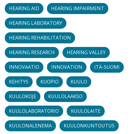
HEARING AID
HEARING IMPAIRMENT
HEARING LABORATORY
HEARING REHABILITATION
HEARING RESEARCH
HEARING VALLEY
INNOVAATIO
INNOVATION
ITÄ-SUOMI
KEHITYS
KUOPIO
KUULO
KUULOKOJE
KUULOLAAKSO
KUULOLABORATORIO
KUULOLAITE
KUULONALENEMA
KUULONKUNTOUTUS