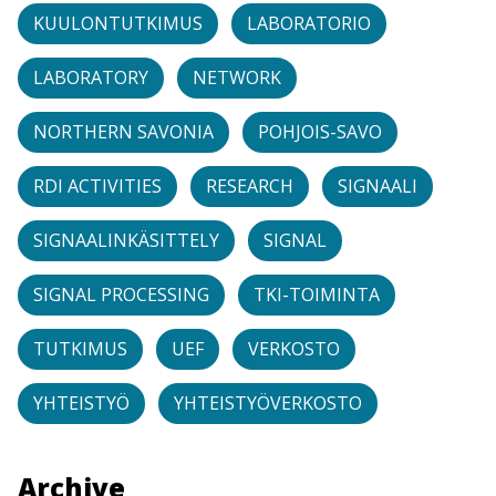
KUULONTUTKIMUS
LABORATORIO
LABORATORY
NETWORK
NORTHERN SAVONIA
POHJOIS-SAVO
RDI ACTIVITIES
RESEARCH
SIGNAALI
SIGNAALINKÄSITTELY
SIGNAL
SIGNAL PROCESSING
TKI-TOIMINTA
TUTKIMUS
UEF
VERKOSTO
YHTEISTYÖ
YHTEISTYÖVERKOSTO
Archive