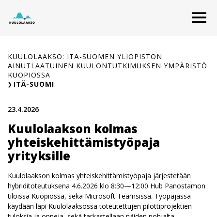
Siirry
O
sisältöön
KUULOLAAKSO: ITÄ-SUOMEN YLIOPISTON
AINUTLAATUINEN KUULONTUTKIMUKSEN YMPÄRISTÖ
KUOPIOSSA
ITÄ-SUOMI
23.4.2026
Kuulolaakson kolmas
yhteiskehittämistyöpaja
yrityksille
Kuulolaakson kolmas yhteiskehittämistyöpaja järjestetään
hybriditoteutuksena 4.6.2026 klo 8:30—12:00 Hub Panostamon
tiloissa Kuopiossa, sekä Microsoft Teamsissa. Työpajassa
käydään läpi Kuulolaaksossa toteutettujen pilottiprojektien
tuloksia ja oppeja, sekä tarkastellaan näiden pohjalta