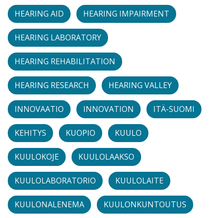
HEARING AID
HEARING IMPAIRMENT
HEARING LABORATORY
HEARING REHABILITATION
HEARING RESEARCH
HEARING VALLEY
INNOVAATIO
INNOVATION
ITÄ-SUOMI
KEHITYS
KUOPIO
KUULO
KUULOKOJE
KUULOLAAKSO
KUULOLABORATORIO
KUULOLAITE
KUULONALENEMA
KUULONKUNTOUTUS