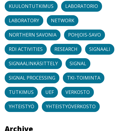
KUULONTUTKIMUS
LABORATORIO
LABORATORY
NETWORK
NORTHERN SAVONIA
POHJOIS-SAVO
RDI ACTIVITIES
RESEARCH
SIGNAALI
SIGNAALINKÄSITTELY
SIGNAL
SIGNAL PROCESSING
TKI-TOIMINTA
TUTKIMUS
UEF
VERKOSTO
YHTEISTYÖ
YHTEISTYÖVERKOSTO
Archive