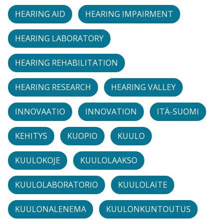
HEARING AID
HEARING IMPAIRMENT
HEARING LABORATORY
HEARING REHABILITATION
HEARING RESEARCH
HEARING VALLEY
INNOVAATIO
INNOVATION
ITÄ-SUOMI
KEHITYS
KUOPIO
KUULO
KUULOKOJE
KUULOLAAKSO
KUULOLABORATORIO
KUULOLAITE
KUULONALENEMA
KUULONKUNTOUTUS