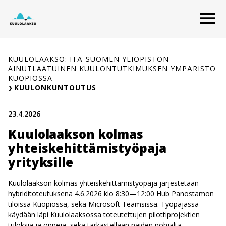
Siirry
O
sisältöön
KUULOLAAKSO: ITÄ-SUOMEN YLIOPISTON
AINUTLAATUINEN KUULONTUTKIMUKSEN YMPÄRISTÖ
KUOPIOSSA
KUULONKUNTOUTUS
23.4.2026
Kuulolaakson kolmas
yhteiskehittämistyöpaja
yrityksille
Kuulolaakson kolmas yhteiskehittämistyöpaja järjestetään
hybriditoteutuksena 4.6.2026 klo 8:30—12:00 Hub Panostamon
tiloissa Kuopiossa, sekä Microsoft Teamsissa. Työpajassa
käydään läpi Kuulolaaksossa toteutettujen pilottiprojektien
tuloksia ja oppeja, sekä tarkastellaan näiden pohjalta